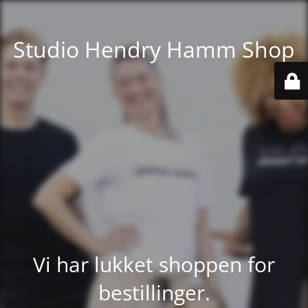
Studio Hendry Hamm Shop
Vi har lukket shoppen for
bestillinger.