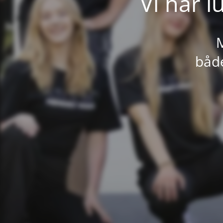
Vi har l
M
både