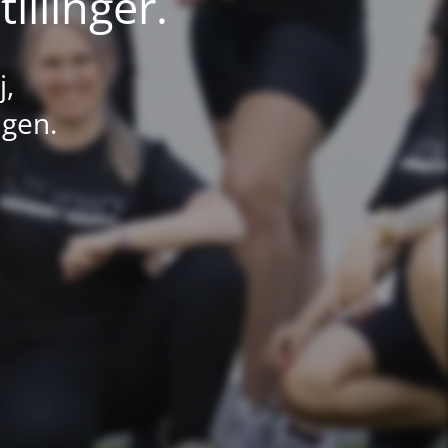
illinger.
j,
ngen.