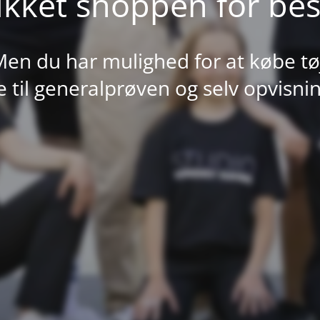
ukket shoppen for best
en du har mulighed for at købe tø
 til generalprøven og selv opvisni