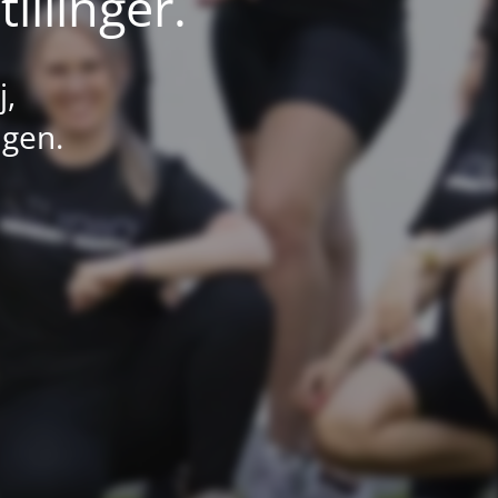
illinger.
j,
ngen.