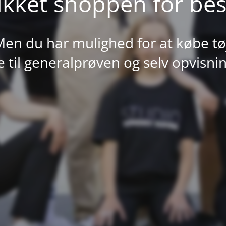
ukket shoppen for best
en du har mulighed for at købe tø
 til generalprøven og selv opvisni