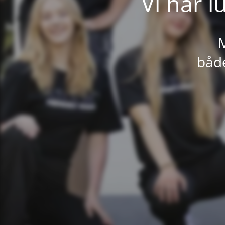
Vi har l
M
både